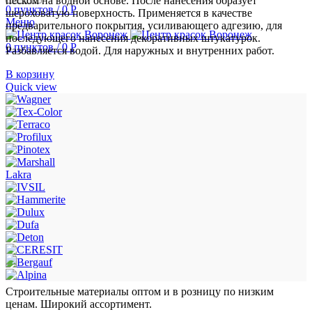
песком на водной основе. После нанесения образует
0
пунктов
/
0
Р
шероховатую поверхность. Применяется в качестве
Меню
предварительного покрытия, усиливающего адгезию, для
последующего нанесения декоративных штукатурок.
0
пунктов
/
0
Р
Разбавляется водой. Для наружных и внутренних работ.
В корзину
Quick view
Lakra
Строительные материалы оптом и в розницу по низким
ценам. Широкий ассортимент.