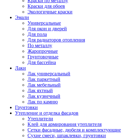
Краски по металлу
Краски для обоев
Экологичные краски
Эмали
Универсальные
Для окон и дверей
Для пола
Для радиаторов отопления
По металлу
Жаропрочные
Грунтовочные
Для бассейна
Лаки
Лак универсальный
Лак паркетный
Лак мебельный
Лак яхтный
Лак кузнечный
Лак по камню
Грунтовки
Утепление и отделка фасадов
Утеплители
Клей для армирования утеплителя
Сетки фасадные, дюбеля и комплектующие
Сухие смеси, шпаклевки, грунтовки