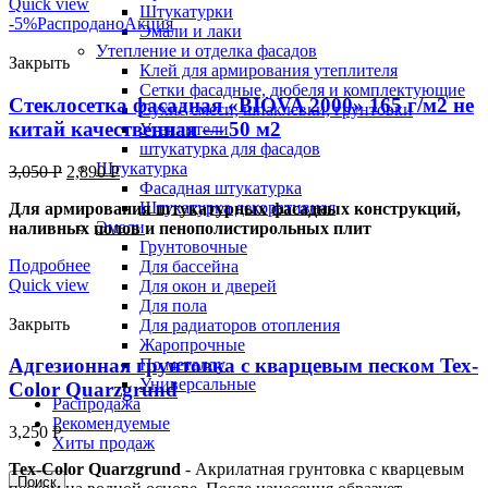
Quick view
Штукатурки
-5%
Распродано
Акция
Эмали и лаки
Утепление и отделка фасадов
Закрыть
Клей для армирования утеплителя
Сетки фасадные, дюбеля и комплектующие
Стеклосетка фасадная «BIOVA 2000» 165 г/м2 не
Сухие смеси, шпаклевки, грунтовки
китай качественная — 50 м2
Утеплители
штукатурка для фасадов
Штукатурка
3,050
Р
2,890
Р
Фасадная штукатурка
Штукатурка декоративная
Для армирования штукатурных фасадных конструкций,
Эмали
наливных полов и пенополистирольных плит
Грунтовочные
Подробнее
Для бассейна
Quick view
Для окон и дверей
Для пола
Закрыть
Для радиаторов отопления
Жаропрочные
Адгезионная грунтовка с кварцевым песком Tex-
По металлу
Универсальные
Color Quarzgrund
Распродажа
Рекомендуемые
3,250
Р
Хиты продаж
Tex-Color Quarzgrund
- Акрилатная грунтовка с кварцевым
Поиск