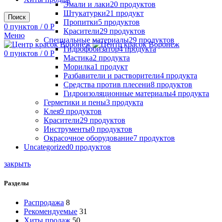
Эмали и лаки
20
продуктов
Штукатурки
21
продукт
Поиск
Пропитки
5
продуктов
0
пунктов
/
0
Р
Красители
29
продуктов
Меню
Специальные материалы
29
продуктов
Гидрофобизатор
4
продукта
0
пунктов
/
0
Р
Мастика
2
продукта
Морилка
1
продукт
Разбавители и растворители
4
продукта
Средства против плесени
8
продуктов
Гидроизоляционные материалы
4
продукта
Герметики и пены
3
продукта
Клея
9
продуктов
Красители
29
продуктов
Инструменты
0
продуктов
Окрасочное оборудование
7
продуктов
Uncategorized
0
продуктов
закрыть
Разделы
Распродажа
8
Рекомендуемые
31
Хиты продаж
50