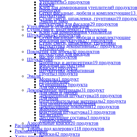
Утеплители
5
продуктов
Краски
Клей для армирования утеплителя
9
продукто
Пропитки
Сетки фасадные, дюбеля и комплектующие
13
Штукатурки
Сухие смеси, шпаклевки, грунтовки
19
продук
Эмали и лаки
штукатурка для фасадов
29
продуктов
Утепление и отделка фасадов
Сухие смеси, шпатлевки
12
продуктов
Клей для армирования утеплителя
Штукатурка
45
продуктов
Сетки фасадные, дюбеля и комплектующие
Фасадная штукатурка
27
продуктов
Сухие смеси, шпаклевки, грунтовки
Штукатурка декоративная
27
продуктов
Утеплители
Покрытия для дерева
30
продуктов
штукатурка для фасадов
масло
6
продуктов
Штукатурка
Пропитки и антисептики
19
продуктов
Фасадная штукатурка
Краски
3
продукта
Штукатурка декоративная
Грунты
3
продукта
Эмали
Морилка
1
продукт
Грунтовочные
Огнезащита
2
продукта
Для бассейна
Декоративные материалы
31
продукт
Для окон и дверей
Декоративная штукатурка
18
продуктов
Для пола
Подготовительные материалы
2
продукта
Для радиаторов отопления
Декоративные покрытия
12
продуктов
Жаропрочные
Фактурная штукатурка
13
продуктов
По металлу
Лессирующие составы
3
продукта
Универсальные
Аэрозольные краски
20
продуктов
Распродажа
Товары под колеровку
118
продуктов
Рекомендуемые
Краски
42
продукта
Хиты продаж