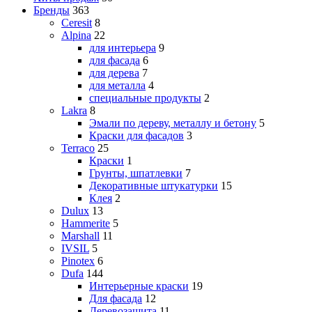
Бренды
363
Ceresit
8
Alpina
22
для интерьера
9
для фасада
6
для дерева
7
для металла
4
специальные продукты
2
Lakra
8
Эмали по дереву, металлу и бетону
5
Краски для фасадов
3
Terraco
25
Краски
1
Грунты, шпатлевки
7
Декоративные штукатурки
15
Клея
2
Dulux
13
Hammerite
5
Marshall
11
IVSIL
5
Pinotex
6
Dufa
144
Интерьерные краски
19
Для фасада
12
Деревозащита
11