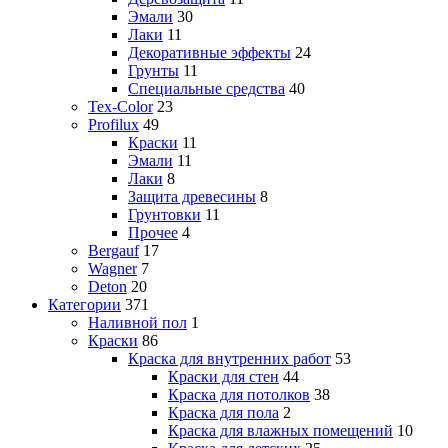
Эмали
30
Лаки
11
Декоративные эффекты
24
Грунты
11
Специальные средства
40
Tex-Color
23
Profilux
49
Краски
11
Эмали
11
Лаки
8
Защита древесины
8
Грунтовки
11
Прочее
4
Bergauf
17
Wagner
7
Deton
20
Категории
371
Наливной пол
1
Краски
86
Краска для внутренних работ
53
Краски для стен
44
Краска для потолков
38
Краска для пола
2
Краска для влажных помещений
10