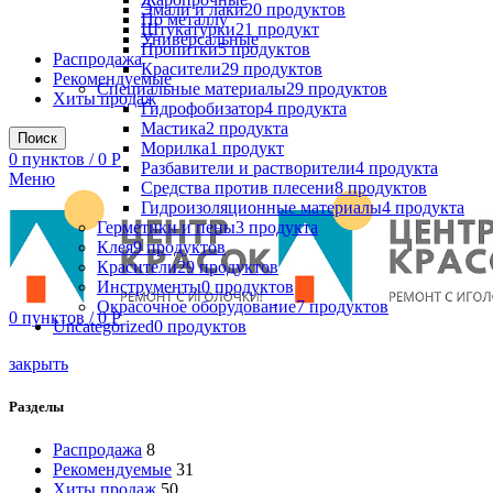
Эмали и лаки
20
продуктов
По металлу
Штукатурки
21
продукт
Универсальные
Пропитки
5
продуктов
Распродажа
Красители
29
продуктов
Рекомендуемые
Специальные материалы
29
продуктов
Хиты продаж
Гидрофобизатор
4
продукта
Мастика
2
продукта
Поиск
Морилка
1
продукт
0
пунктов
/
0
Р
Разбавители и растворители
4
продукта
Меню
Средства против плесени
8
продуктов
Гидроизоляционные материалы
4
продукта
Герметики и пены
3
продукта
Клея
9
продуктов
Красители
29
продуктов
Инструменты
0
продуктов
Окрасочное оборудование
7
продуктов
0
пунктов
/
0
Р
Uncategorized
0
продуктов
закрыть
Разделы
Распродажа
8
Рекомендуемые
31
Хиты продаж
50