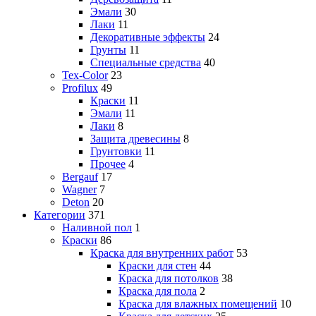
Эмали
30
Лаки
11
Декоративные эффекты
24
Грунты
11
Специальные средства
40
Tex-Color
23
Profilux
49
Краски
11
Эмали
11
Лаки
8
Защита древесины
8
Грунтовки
11
Прочее
4
Bergauf
17
Wagner
7
Deton
20
Категории
371
Наливной пол
1
Краски
86
Краска для внутренних работ
53
Краски для стен
44
Краска для потолков
38
Краска для пола
2
Краска для влажных помещений
10