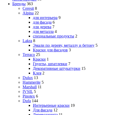
Бренды
363
Ceresit
8
Alpina
22
для интерьера
9
для фасада
6
для дерева
7
для металла
4
специальные продукты
2
Lakra
8
Эмали по дереву, металлу и бетону
5
Краски для фасадов
3
Terraco
25
Краски
1
Грунты, шпатлевки
7
Декоративные штукатурки
15
Клея
2
Dulux
13
Hammerite
5
Marshall
11
IVSIL
5
Pinotex
6
Dufa
144
Интерьерные краски
19
Для фасада
12
Деревозащита
11