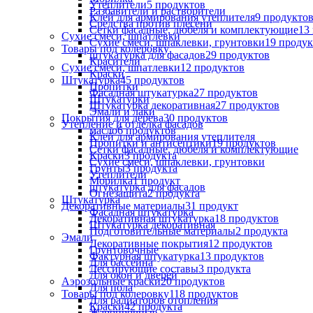
Утеплители
5
продуктов
Разбавители и растворители
Клей для армирования утеплителя
9
продукто
Средства против плесени
Сетки фасадные, дюбеля и комплектующие
13
Сухие смеси, шпатлевки
Сухие смеси, шпаклевки, грунтовки
19
продук
Товары под колеровку
штукатурка для фасадов
29
продуктов
Красители
Сухие смеси, шпатлевки
12
продуктов
Краски
Штукатурка
45
продуктов
Пропитки
Фасадная штукатурка
27
продуктов
Штукатурки
Штукатурка декоративная
27
продуктов
Эмали и лаки
Покрытия для дерева
30
продуктов
Утепление и отделка фасадов
масло
6
продуктов
Клей для армирования утеплителя
Пропитки и антисептики
19
продуктов
Сетки фасадные, дюбеля и комплектующие
Краски
3
продукта
Сухие смеси, шпаклевки, грунтовки
Грунты
3
продукта
Утеплители
Морилка
1
продукт
штукатурка для фасадов
Огнезащита
2
продукта
Штукатурка
Декоративные материалы
31
продукт
Фасадная штукатурка
Декоративная штукатурка
18
продуктов
Штукатурка декоративная
Подготовительные материалы
2
продукта
Эмали
Декоративные покрытия
12
продуктов
Грунтовочные
Фактурная штукатурка
13
продуктов
Для бассейна
Лессирующие составы
3
продукта
Для окон и дверей
Аэрозольные краски
20
продуктов
Для пола
Товары под колеровку
118
продуктов
Для радиаторов отопления
Краски
42
продукта
Жаропрочные