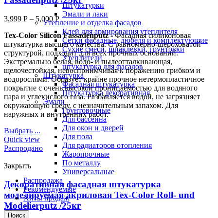
Штукатурки
Эмали и лаки
3,999
Р
–
5,000
Р
Утепление и отделка фасадов
Клей для армирования утеплителя
Tex-Color Silicon Fassadenputz
- Фасадная силиконовая
Сетки фасадные, дюбеля и комплектующие
штукатурка высшего качества. С равномерно-шероховатой
Сухие смеси, шпаклевки, грунтовки
структурой, подходит для всех прочных оснований.
Утеплители
Экстремально белая, водо- и пылеотталкивающая,
штукатурка для фасадов
щелочестойкая, невосприимчивая к поражению грибком и
Штукатурка
водорослями. Образует крайне прочное нетермопластичное
Фасадная штукатурка
покрытие с очень высокой проницаемостью для водяного
Штукатурка декоративная
пара и углекислого газа. Разбавляется водой, не загрязняет
Эмали
окружающую среду, с незначительным запахом. Для
Грунтовочные
наружных и внутренних работ.
Для бассейна
Для окон и дверей
Выбрать ...
Для пола
Quick view
Для радиаторов отопления
Распродано
Жаропрочные
По металлу
Закрыть
Универсальные
Распродажа
Декоративная фасадная штукатурка
Рекомендуемые
моделируемая акриловая Tex-Color Roll- und
Хиты продаж
Modelierputz /25кг
Поиск