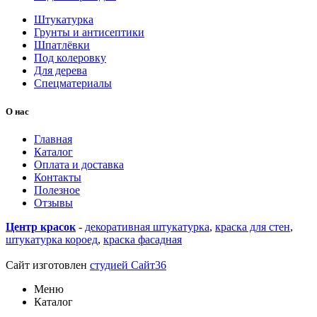
Штукатурка
Грунты и антисептики
Шпатлёвки
Под колеровку
Для дерева
Спецматериалы
О нас
Главная
Каталог
Оплата и доставка
Контакты
Полезное
Отзывы
Центр красок
-
декоративная штукатурка
,
краска для стен
,
штукатурка короед
,
краска фасадная
купить линолеум в
Воронеже
Сайт изготовлен
студией Сайт36
Меню
Каталог