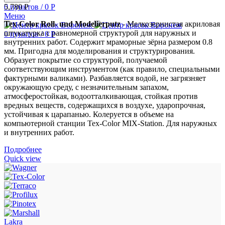
5,780
Р
0
пунктов
/
0
Р
Меню
Tex-Color Roll- und Modelierputz
- Мелкозернистая акриловая
штукатурка с равномерной структурой для наружных и
0
пунктов
/
0
Р
внутренних работ. Содержит мраморные зёрна размером 0.8
мм. Пригодна для моделирования и структурирования.
Образует покрытие со структурой, получаемой
соответствующим инструментом (как правило, специальными
фактурными валиками). Разбавляется водой, не загрязняет
окружающую среду, с незначительным запахом,
атмосферостойкая, водоотталкивающая, стойкая против
вредных веществ, содержащихся в воздухе, ударопрочная,
устойчивая к царапанью. Колеруется в объеме на
компьютерной станции Tex-Color MIX-Station. Для наружных
и внутренних работ.
Подробнее
Quick view
Lakra