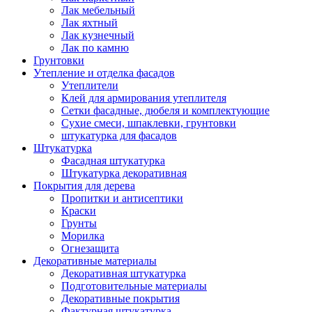
Лак мебельный
Лак яхтный
Лак кузнечный
Лак по камню
Грунтовки
Утепление и отделка фасадов
Утеплители
Клей для армирования утеплителя
Сетки фасадные, дюбеля и комплектующие
Сухие смеси, шпаклевки, грунтовки
штукатурка для фасадов
Штукатурка
Фасадная штукатурка
Штукатурка декоративная
Покрытия для дерева
Пропитки и антисептики
Краски
Грунты
Морилка
Огнезащита
Декоративные материалы
Декоративная штукатурка
Подготовительные материалы
Декоративные покрытия
Фактурная штукатурка