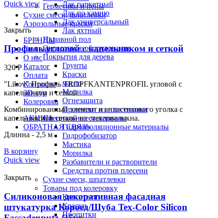
Quick view
Лак паркетный
Герметики и пены
Лак по камню
Сухие смеси, шпатлевки
Лак универсальный
Аэрозольные краски
Закрыть
Лак яхтный
Наливной пол
БРЕНДЫ
Профиль угловой с капельником и сеткой
Окрасочное оборудование
Главная
Покрытия для дерева
О нас
Грунты
Каталог
320
Р
Краски
Оплата
масло
Контакты
"Likov" Профиль TROPFKANTENPROFIL угловой с
Морилка
3D-тур
капельником и сеткой
Огнезащита
Колеровка
Пропитки и антисептики
Комбинированный элемент из пластикового уголка с
АКЦИИ
Специальные материалы
капельником и сеткой из стекловолокна.
ОБРАТНАЯ СВЯЗЬ
Гидроизоляционные материалы
Длинна - 2,5 м
Гидрофобизатор
Мастика
В корзину
Морилка
Quick view
Разбавители и растворители
Средства против плесени
Закрыть
Сухие смеси, шпатлевки
Товары под колеровку
Силиконовая декоративная фасадная
Красители
Краски
штукатурка Короед/Шуба Tex-Color Silicon
Пропитки
Fassadenputz /25кг