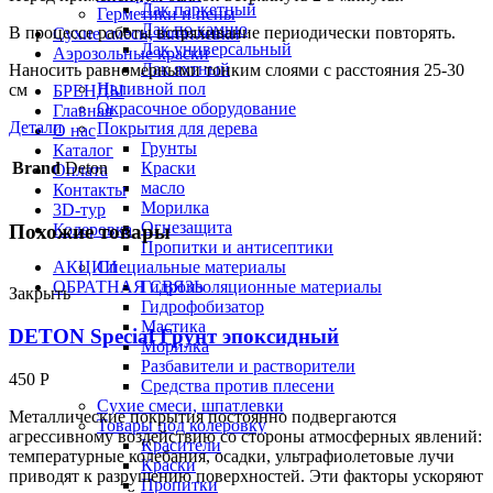
Лак паркетный
Герметики и пены
Лак по камню
В процессе работы встряхивание периодически повторять.
Сухие смеси, шпатлевки
Лак универсальный
Аэрозольные краски
Лак яхтный
Наносить равномерными тонким слоями с расстояния 25-30
Наливной пол
см
БРЕНДЫ
Окрасочное оборудование
Главная
Детали
Покрытия для дерева
О нас
Грунты
Каталог
Brand
Deton
Краски
Оплата
масло
Контакты
Морилка
3D-тур
Огнезащита
Похожие товары
Колеровка
Пропитки и антисептики
АКЦИИ
Специальные материалы
ОБРАТНАЯ СВЯЗЬ
Гидроизоляционные материалы
Закрыть
Гидрофобизатор
Мастика
DETON Special Грунт эпоксидный
Морилка
Разбавители и растворители
450
Р
Средства против плесени
Сухие смеси, шпатлевки
Металлические покрытия постоянно подвергаются
Товары под колеровку
агрессивному воздействию со стороны атмосферных явлений:
Красители
температурные колебания, осадки, ультрафиолетовые лучи
Краски
приводят к разрушению поверхностей. Эти факторы ускоряют
Пропитки