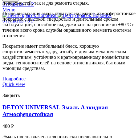
поверхностей, так и для ремонта старых.
0
пунктов
/
0
Р
Меню
После высыхания эмаль образует надежное, атмосферостойкое
покрытие с высокой твердостью и длительным сроком
0
пунктов
/
0
Р
эксплуатации, способное выдерживать нагревание до +80°С в
течение всего срока службы окрашенного элемента системы
отопления.
Покрытие имеет стабильный блеск, хорошую
сопротивляемость к удару, изгибу и другим механическим
воздействиям, устойчиво к кратковременному воздействию
воды, теплоносителей на основе этиленгликоля, бытовым
моющим средствам.
Подробнее
Quick view
Закрыть
DETON UNIVERSAL Эмаль Алкидная
Атмосферостойкая
480
Р
Эмаль предназначена для покраски предварительно