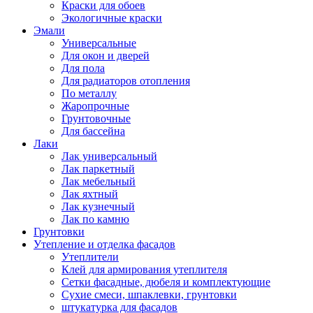
Краски для обоев
Экологичные краски
Эмали
Универсальные
Для окон и дверей
Для пола
Для радиаторов отопления
По металлу
Жаропрочные
Грунтовочные
Для бассейна
Лаки
Лак универсальный
Лак паркетный
Лак мебельный
Лак яхтный
Лак кузнечный
Лак по камню
Грунтовки
Утепление и отделка фасадов
Утеплители
Клей для армирования утеплителя
Сетки фасадные, дюбеля и комплектующие
Сухие смеси, шпаклевки, грунтовки
штукатурка для фасадов