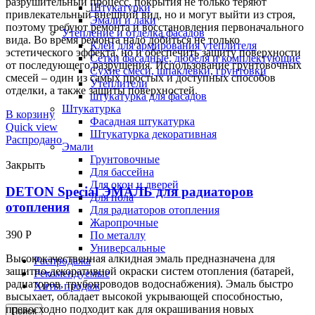
разрушительный процесс, покрытия не только теряют
Штукатурки
привлекательный внешний вид, но и могут выйти из строя,
Эмали и лаки
поэтому требуют ремонта и восстановления первоначального
Утепление и отделка фасадов
вида. Во время ремонта надо добиться не только
Клей для армирования утеплителя
эстетического эффекта, но и обеспечить защиту поверхности
Сетки фасадные, дюбеля и комплектующие
от последующего разрушения. Использование грунтовочных
Сухие смеси, шпаклевки, грунтовки
смесей – один из самых простых и доступных способов
Утеплители
отделки, а также защиты поверхностей.
штукатурка для фасадов
Штукатурка
В корзину
Фасадная штукатурка
Quick view
Штукатурка декоративная
Распродано
Эмали
Грунтовочные
Закрыть
Для бассейна
Для окон и дверей
DETON Special ЭМАЛЬ для радиаторов
Для пола
отопления
Для радиаторов отопления
Жаропрочные
390
Р
По металлу
Универсальные
Высококачественная алкидная эмаль предназначена для
Распродажа
защитно-декоративной окраски систем отопления (батарей,
Рекомендуемые
радиаторов, трубопроводов водоснабжения). Эмаль быстро
Хиты продаж
высыхает, обладает высокой укрывающей способностью,
превосходно подходит как для окрашивания новых
Поиск