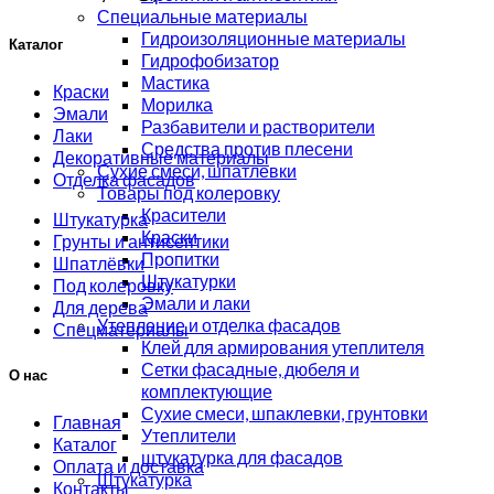
Специальные материалы
Гидроизоляционные материалы
Каталог
Гидрофобизатор
Мастика
Краски
Морилка
Эмали
Разбавители и растворители
Лаки
Средства против плесени
Декоративные материалы
Сухие смеси, шпатлевки
Отделка фасадов
Товары под колеровку
Красители
Штукатурка
Краски
Грунты и антисептики
Пропитки
Шпатлёвки
Штукатурки
Под колеровку
Эмали и лаки
Для дерева
Утепление и отделка фасадов
Спецматериалы
Клей для армирования утеплителя
Сетки фасадные, дюбеля и
О нас
комплектующие
Сухие смеси, шпаклевки, грунтовки
Главная
Утеплители
Каталог
штукатурка для фасадов
Оплата и доставка
Штукатурка
Контакты