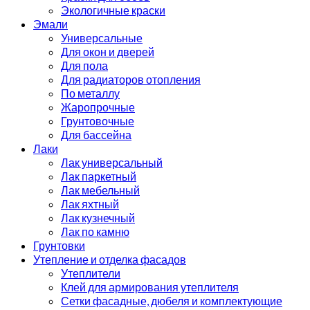
Экологичные краски
Эмали
Универсальные
Для окон и дверей
Для пола
Для радиаторов отопления
По металлу
Жаропрочные
Грунтовочные
Для бассейна
Лаки
Лак универсальный
Лак паркетный
Лак мебельный
Лак яхтный
Лак кузнечный
Лак по камню
Грунтовки
Утепление и отделка фасадов
Утеплители
Клей для армирования утеплителя
Сетки фасадные, дюбеля и комплектующие