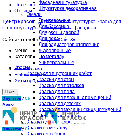
Фасадная штукатурка
Полезное
Штукатурка декоративная
Отзывы
Эмали
Грунтовочные
Центр красок
-
декоративная штукатурка
,
краска для
Для бассейна
стен
,
штукатурка короед
,
краска фасадная
купить
Для окон и дверей
линолеум в Воронеже
Для пола
Сайт изготовлен
студией Сайт36
Для радиаторов отопления
Жаропрочные
Меню
По металлу
Каталог
Универсальные
Краски
Распродажа
Краска для внутренних работ
Рекомендуемые
Краски для стен
Хиты продаж
Краска для потолков
Краска для пола
Поиск
Краска для влажных помещений
0
пунктов
/
0
Р
Краска для детских
Меню
Краска для медицинских учреждений
Негорючая краска
Краска для фасадов
Краски по металлу
0
пунктов
/
0
Р
Краски для обоев