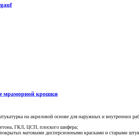
gauf
ове мраморной крошки
ая штукатурка на акриловой основе для наружных и внутренних р
етона, ГКЛ, ЦСП, плоского шифера;
, покрытых матовыми дисперсионными красками и старыми штук