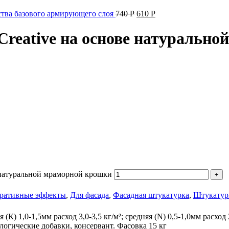
ва базового армирующего слоя
740
Р
610
Р
reative на основе натуральн
 натуральной мраморной крошки
ративные эффекты
,
Для фасада
,
Фасадная штукатурка
,
Штукатур
К) 1,0-1,5мм расход 3,0-3,5 кг/м²; средняя (N) 0,5-1,0мм расход 2
огические добавки, консервант. Фасовка 15 кг