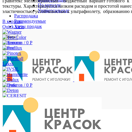
Гравитекс Мелкозернистый – бюджетный вариант готового к
По металлу
текстуры. Характеризуется низким расходом и простотой нан
Универсальные
эластичностью, устойчивостью к ультрафиолету, образованию 
Распродажа
Рекомендуемые
В корзину
Хиты продаж
Quick view
Поиск
0
пунктов
/
0
Р
Меню
Lakra
0
пунктов
/
0
Р