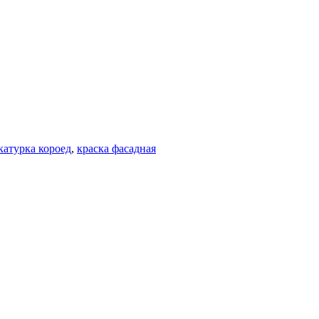
катурка короед
,
краска фасадная
купить линолеум в Воронеже