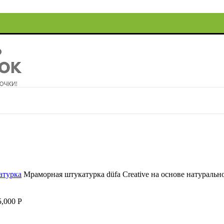
атурка
Мраморная штукатурка düfa Creative на основе натураль
5,000
Р