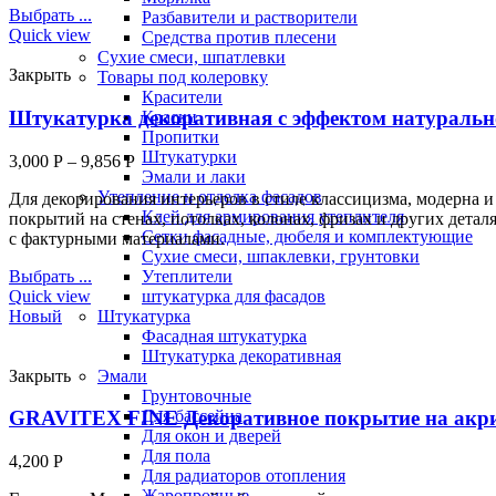
Выбрать ...
Разбавители и растворители
Quick view
Средства против плесени
Сухие смеси, шпатлевки
Закрыть
Товары под колеровку
Красители
Штукатурка декоративная с эффектом натурально
Краски
Пропитки
Штукатурки
3,000
Р
–
9,856
Р
Эмали и лаки
Утепление и отделка фасадов
Для декорирования интерьеров в стиле классицизма, модерна и
Клей для армирования утеплителя
покрытий на стенах, потолках, колонах, фризах и других дета
Сетки фасадные, дюбеля и комплектующие
с фактурными материалами.
Сухие смеси, шпаклевки, грунтовки
Выбрать ...
Утеплители
Quick view
штукатурка для фасадов
Новый
Штукатурка
Фасадная штукатурка
Штукатурка декоративная
Закрыть
Эмали
Грунтовочные
Для бассейна
GRAVITEX FINE Декоративное покрытие на акрил
Для окон и дверей
Для пола
4,200
Р
Для радиаторов отопления
Жаропрочные