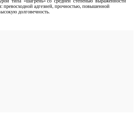
стурой типа «шагрень» cо средней степенью выраженности
и: превосходной адгезией, прочностью, повышенной
 высокую долговечность.