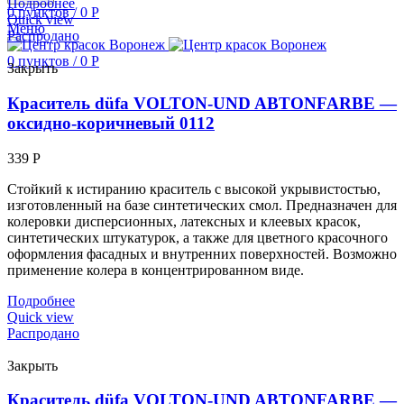
Подробнее
0
пунктов
/
0
Р
Quick view
Меню
Распродано
0
пунктов
/
0
Р
Закрыть
Краситель düfa VOLTON-UND ABTONFARBE —
оксидно-коричневый 0112
339
Р
Стойкий к истиранию краситель с высокой укрывистостью,
изготовленный на базе синтетических смол. Предназначен для
колеровки дисперсионных, латексных и клеевых красок,
синтетических штукатурок, а также для цветного красочного
оформления фасадных и внутренних поверхностей. Возможно
применение колера в концентрированном виде.
Подробнее
Quick view
Распродано
Закрыть
Краситель düfa VOLTON-UND ABTONFARBE —