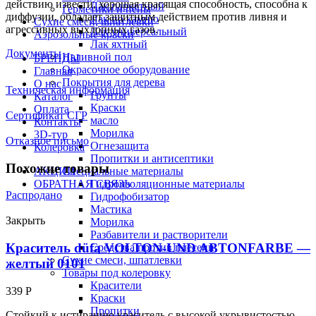
действию извести, хорошая красящая способность, способна к
Лак паркетный
Герметики и пены
диффузии, обладает защитным действием против ливня и
Лак по камню
Сухие смеси, шпатлевки
агрессивных выхлопных газов.
Лак универсальный
Аэрозольные краски
Лак яхтный
Документы
Наливной пол
БРЕНДЫ
Окрасочное оборудование
Главная
Покрытия для дерева
О нас
Техническая информация
Грунты
Каталог
Краски
Оплата
Сертификат СГР
масло
Контакты
Морилка
3D-тур
Отказное письмо
Огнезащита
Колеровка
Пропитки и антисептики
Похожие товары
АКЦИИ
Специальные материалы
ОБРАТНАЯ СВЯЗЬ
Гидроизоляционные материалы
Распродано
Гидрофобизатор
Мастика
Закрыть
Морилка
Разбавители и растворители
Краситель düfa VOLTON-UND ABTONFARBE —
Средства против плесени
Сухие смеси, шпатлевки
желтый 0101
Товары под колеровку
Красители
339
Р
Краски
Пропитки
Стойкий к истиранию краситель с высокой укрывистостью,