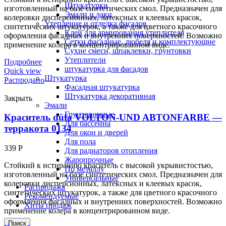
Штукатурки
изготовленный на базе синтетических смол. Предназначен для
Эмали и лаки
колеровки дисперсионных, латексных и клеевых красок,
Утепление и отделка фасадов
синтетических штукатурок, а также для цветного красочного
Клей для армирования утеплителя
оформления фасадных и внутренних поверхностей. Возможно
Сетки фасадные, дюбеля и комплектующие
применение колера в концентрированном виде.
Сухие смеси, шпаклевки, грунтовки
Утеплители
Подробнее
штукатурка для фасадов
Quick view
Штукатурка
Распродано
Фасадная штукатурка
Штукатурка декоративная
Закрыть
Эмали
Грунтовочные
Краситель düfa VOLTON-UND ABTONFARBE —
Для бассейна
терракота 0134
Для окон и дверей
Для пола
339
Р
Для радиаторов отопления
Жаропрочные
Стойкий к истиранию краситель с высокой укрывистостью,
По металлу
изготовленный на базе синтетических смол. Предназначен для
Универсальные
колеровки дисперсионных, латексных и клеевых красок,
Распродажа
синтетических штукатурок, а также для цветного красочного
Рекомендуемые
оформления фасадных и внутренних поверхностей. Возможно
Хиты продаж
применение колера в концентрированном виде.
Поиск