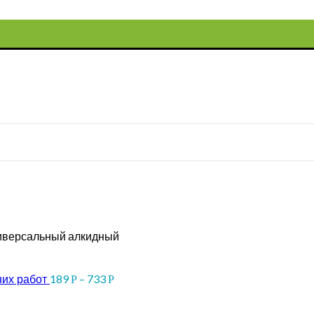
ниверсальный алкидный
них работ
189
–
733
Р
Р