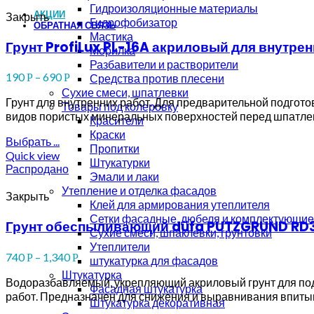
Гидроизоляционные материалы
АКЦИИ
Закрыть
Гидрофобизатор
ОБРАТНАЯ СВЯЗЬ
Мастика
Грунт ProfiLux PL-16A акриловый для внутрен
Морилка
Разбавители и растворители
190
–
690
Средства против плесени
Р
Р
Сухие смеси, шпатлевки
Грунт для внутренних работ. Для предварительной подгото
Товары под колеровку
видов пористых минеральных поверхностей перед шпатле
Красители
Краски
Выбрать ...
Пропитки
Quick view
Штукатурки
Распродано
Эмали и лаки
Утепление и отделка фасадов
Закрыть
Клей для армирования утеплителя
Сетки фасадные, дюбеля и комплектующие
Грунт обеспыливающий düfa PUTZGRUND RD3
Сухие смеси, шпаклевки, грунтовки
Утеплители
740
–
1,340
Р
Р
штукатурка для фасадов
Штукатурка
Водоразбавляемый, укрепляющий акриловый грунт для подг
Фасадная штукатурка
работ. Предназначен для снижения и выравнивания впиты
Штукатурка декоративная