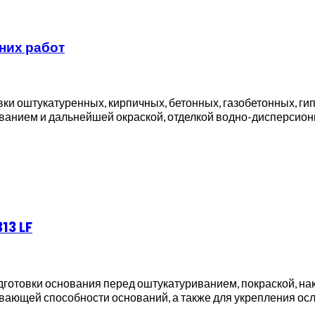
них работ
вки оштукатуренных, кирпичных, бетонных, газобетонных, г
ванием и дальнейшей окраской, отделкой водно-дисперси
13 LF
отовки основания перед оштукатуриванием, покраской, нак
вающей способности оснований, а также для укрепления ос