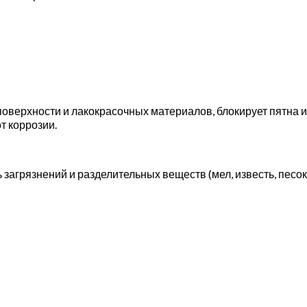
ерхности и лакокрасочных материалов, блокирует пятна из
т коррозии.
 загрязнений и разделительных веществ (мел, известь, пес