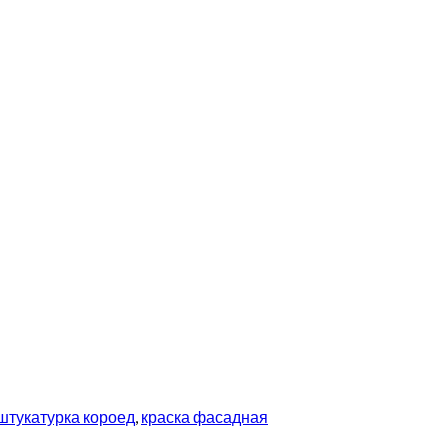
штукатурка короед
,
краска фасадная
купить линолеум в Вор