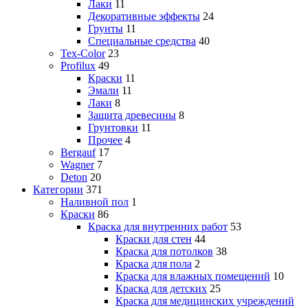
Лаки
11
Декоративные эффекты
24
Грунты
11
Специальные средства
40
Tex-Color
23
Profilux
49
Краски
11
Эмали
11
Лаки
8
Защита древесины
8
Грунтовки
11
Прочее
4
Bergauf
17
Wagner
7
Deton
20
Категории
371
Наливной пол
1
Краски
86
Краска для внутренних работ
53
Краски для стен
44
Краска для потолков
38
Краска для пола
2
Краска для влажных помещений
10
Краска для детских
25
Краска для медицинских учреждений