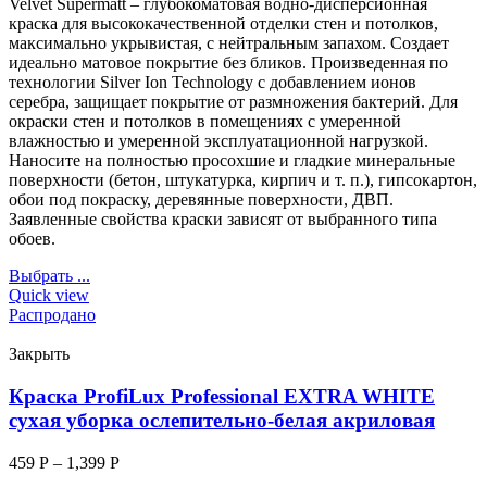
Velvet Supermatt – глубокоматовая водно-дисперсионная
краска для высококачественной отделки стен и потолков,
максимально укрывистая, с нейтральным запахом. Создает
идеально матовое покрытие без бликов. Произведенная по
технологии Silver Ion Technology с добавлением ионов
серебра, защищает покрытие от размножения бактерий. Для
окраски стен и потолков в помещениях с умеренной
влажностью и умеренной эксплуатационной нагрузкой.
Наносите на полностью просохшие и гладкие минеральные
поверхности (бетон, штукатурка, кирпич и т. п.), гипсокартон,
обои под покраску, деревянные поверхности, ДВП.
Заявленные свойства краски зависят от выбранного типа
обоев.
Выбрать ...
Quick view
Распродано
Закрыть
Краска ProfiLux Professional EXTRA WHITE
сухая уборка ослепительно-белая акриловая
459
Р
–
1,399
Р