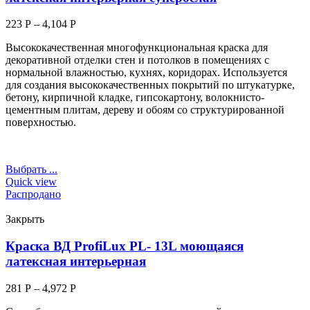
223
Р
–
4,104
Р
Высококачественная многофункциональная краска для
декоративной отделки стен и потолков в помещениях с
нормальной влажностью, кухнях, коридорах. Используется
для создания высококачественных покрытий по штукатурке,
бетону, кирпичной кладке, гипсокартону, волокнисто-
цементным плитам, дереву и обоям со структурированной
поверхностью.
Выбрать ...
Quick view
Распродано
Закрыть
Краска ВД ProfiLux PL- 13L моющаяся
латексная интерьерная
281
Р
–
4,972
Р