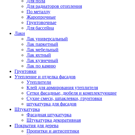
Для пола
Для радиаторов отопления
По металлу
Жаропрочные
Грунтовочные
Для бассейна
Лаки
Лак универсальный
Лак паркетный
Лак мебельный
Лак яхтный
Лак кузнечный
Лак по камню
Грунтовки
Утепление и отделка фасадов
Утеплители
Клей для армирования утеплителя
Сетки фасадные, дюбеля и комплектующие
Сухие смеси, шпаклевки, грунтовки
штукатурка для фасадов
Штукатурка
Фасадная штукатурка
Штукатурка декоративная
Покрытия для дерева
Пропитки и антисептики