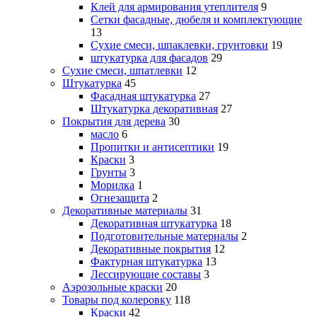
Клей для армирования утеплителя
9
Сетки фасадные, дюбеля и комплектующие
13
Сухие смеси, шпаклевки, грунтовки
19
штукатурка для фасадов
29
Сухие смеси, шпатлевки
12
Штукатурка
45
Фасадная штукатурка
27
Штукатурка декоративная
27
Покрытия для дерева
30
масло
6
Пропитки и антисептики
19
Краски
3
Грунты
3
Морилка
1
Огнезащита
2
Декоративные материалы
31
Декоративная штукатурка
18
Подготовительные материалы
2
Декоративные покрытия
12
Фактурная штукатурка
13
Лессирующие составы
3
Аэрозольные краски
20
Товары под колеровку
118
Краски
42