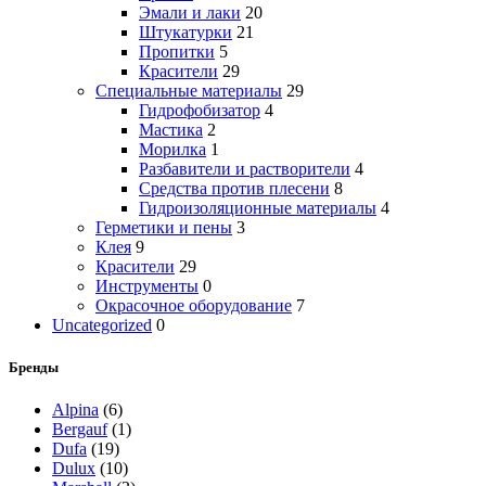
Эмали и лаки
20
Штукатурки
21
Пропитки
5
Красители
29
Специальные материалы
29
Гидрофобизатор
4
Мастика
2
Морилка
1
Разбавители и растворители
4
Средства против плесени
8
Гидроизоляционные материалы
4
Герметики и пены
3
Клея
9
Красители
29
Инструменты
0
Окрасочное оборудование
7
Uncategorized
0
Бренды
Alpina
(6)
Bergauf
(1)
Dufa
(19)
Dulux
(10)