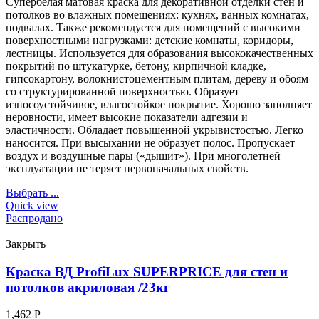
Супербелая матовая краска для декоративной отделки стен и
потолков во влажных помещениях: кухнях, ванных комнатах,
подвалах. Также рекомендуется для помещений с высокими
поверхностными нагрузками: детские комнаты, коридоры,
лестницы. Используется для образования высококачественных
покрытий по штукатурке, бетону, кирпичной кладке,
гипсокартону, волокнистоцементным плитам, дереву и обоям
со структурированной поверхностью. Образует
износоустойчивое, влагостойкое покрытие. Хорошо заполняет
неровности, имеет высокие показатели адгезии и
эластичности. Обладает повышенной укрывистостью. Легко
наносится. При высыхании не образует полос. Пропускает
воздух и воздушные пары («дышит»). При многолетней
эксплуатации не теряет первоначальных свойств.
Выбрать ...
Quick view
Распродано
Закрыть
Краска ВД ProfiLux SUPERPRICE для стен и
потолков акриловая /23кг
1,462
Р