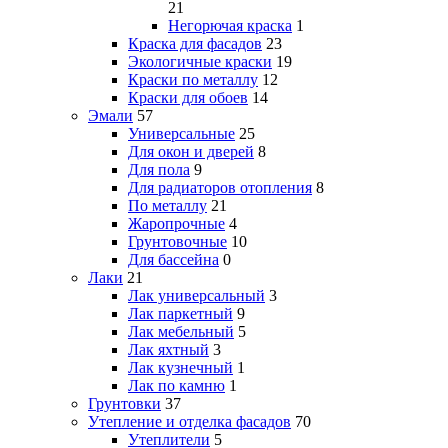
21
Негорючая краска
1
Краска для фасадов
23
Экологичные краски
19
Краски по металлу
12
Краски для обоев
14
Эмали
57
Универсальные
25
Для окон и дверей
8
Для пола
9
Для радиаторов отопления
8
По металлу
21
Жаропрочные
4
Грунтовочные
10
Для бассейна
0
Лаки
21
Лак универсальный
3
Лак паркетный
9
Лак мебельный
5
Лак яхтный
3
Лак кузнечный
1
Лак по камню
1
Грунтовки
37
Утепление и отделка фасадов
70
Утеплители
5