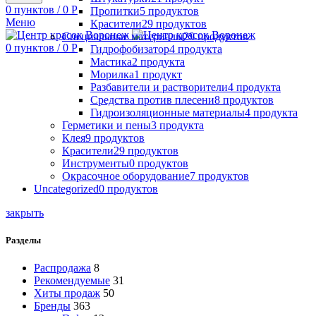
0
пунктов
/
0
Р
Пропитки
5
продуктов
Меню
Красители
29
продуктов
Специальные материалы
29
продуктов
0
пунктов
/
0
Р
Гидрофобизатор
4
продукта
Мастика
2
продукта
Морилка
1
продукт
Разбавители и растворители
4
продукта
Средства против плесени
8
продуктов
Гидроизоляционные материалы
4
продукта
Герметики и пены
3
продукта
Клея
9
продуктов
Красители
29
продуктов
Инструменты
0
продуктов
Окрасочное оборудование
7
продуктов
Uncategorized
0
продуктов
закрыть
Разделы
Распродажа
8
Рекомендуемые
31
Хиты продаж
50
Бренды
363