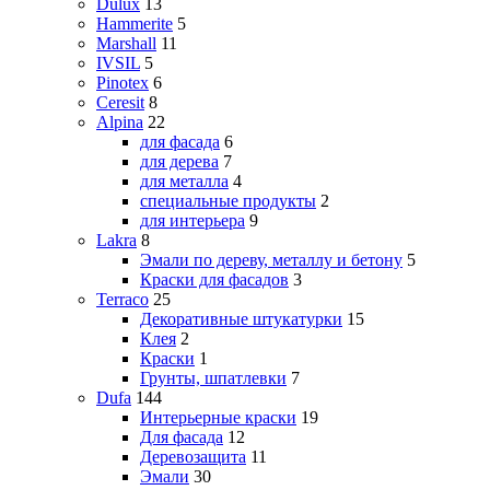
Dulux
13
Hammerite
5
Marshall
11
IVSIL
5
Pinotex
6
Ceresit
8
Alpina
22
для фасада
6
для дерева
7
для металла
4
специальные продукты
2
для интерьера
9
Lakra
8
Эмали по дереву, металлу и бетону
5
Краски для фасадов
3
Terraco
25
Декоративные штукатурки
15
Клея
2
Краски
1
Грунты, шпатлевки
7
Dufa
144
Интерьерные краски
19
Для фасада
12
Деревозащита
11
Эмали
30