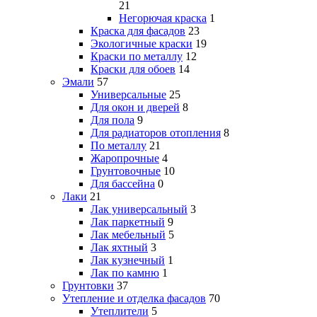
21
Негорючая краска
1
Краска для фасадов
23
Экологичные краски
19
Краски по металлу
12
Краски для обоев
14
Эмали
57
Универсальные
25
Для окон и дверей
8
Для пола
9
Для радиаторов отопления
8
По металлу
21
Жаропрочные
4
Грунтовочные
10
Для бассейна
0
Лаки
21
Лак универсальный
3
Лак паркетный
9
Лак мебельный
5
Лак яхтный
3
Лак кузнечный
1
Лак по камню
1
Грунтовки
37
Утепление и отделка фасадов
70
Утеплители
5