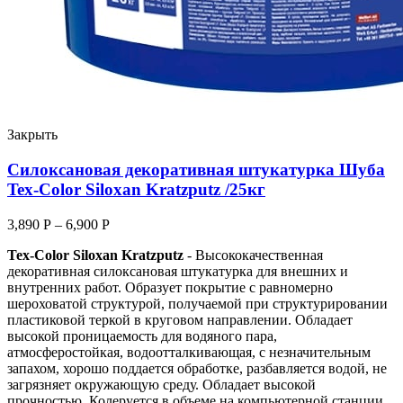
Закрыть
Силоксановая декоративная штукатурка Шуба
Tex-Color Siloxan Kratzputz /25кг
3,890
Р
–
6,900
Р
Tex-Color Siloxan Kratzputz
- Высококачественная
декоративная силоксановая штукатурка для внешних и
внутренних работ. Образует покрытие с равномерно
шероховатой структурой, получаемой при структурировании
пластиковой теркой в круговом направлении. Обладает
высокой проницаемость для водяного пара,
атмосферостойкая, водоотталкивающая, с незначительным
запахом, хорошо поддается обработке, разбавляется водой, не
загрязняет окружающую среду. Обладает высокой
прочностью. Колеруется в объеме на компьютерной станции