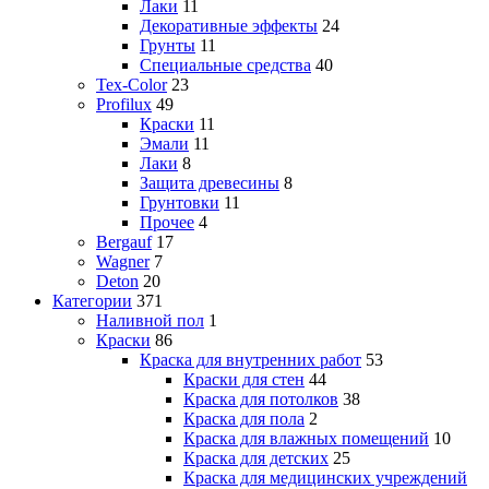
Лаки
11
Декоративные эффекты
24
Грунты
11
Специальные средства
40
Tex-Color
23
Profilux
49
Краски
11
Эмали
11
Лаки
8
Защита древесины
8
Грунтовки
11
Прочее
4
Bergauf
17
Wagner
7
Deton
20
Категории
371
Наливной пол
1
Краски
86
Краска для внутренних работ
53
Краски для стен
44
Краска для потолков
38
Краска для пола
2
Краска для влажных помещений
10
Краска для детских
25
Краска для медицинских учреждений