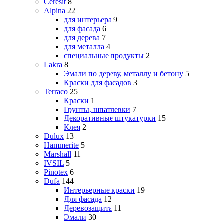
Ceresit
8
Alpina
22
для интерьера
9
для фасада
6
для дерева
7
для металла
4
специальные продукты
2
Lakra
8
Эмали по дереву, металлу и бетону
5
Краски для фасадов
3
Terraco
25
Краски
1
Грунты, шпатлевки
7
Декоративные штукатурки
15
Клея
2
Dulux
13
Hammerite
5
Marshall
11
IVSIL
5
Pinotex
6
Dufa
144
Интерьерные краски
19
Для фасада
12
Деревозащита
11
Эмали
30