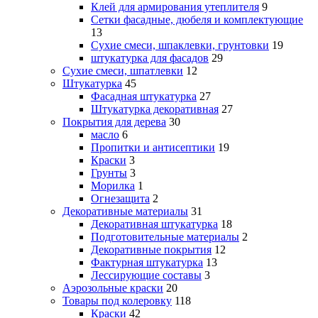
Клей для армирования утеплителя
9
Сетки фасадные, дюбеля и комплектующие
13
Сухие смеси, шпаклевки, грунтовки
19
штукатурка для фасадов
29
Сухие смеси, шпатлевки
12
Штукатурка
45
Фасадная штукатурка
27
Штукатурка декоративная
27
Покрытия для дерева
30
масло
6
Пропитки и антисептики
19
Краски
3
Грунты
3
Морилка
1
Огнезащита
2
Декоративные материалы
31
Декоративная штукатурка
18
Подготовительные материалы
2
Декоративные покрытия
12
Фактурная штукатурка
13
Лессирующие составы
3
Аэрозольные краски
20
Товары под колеровку
118
Краски
42