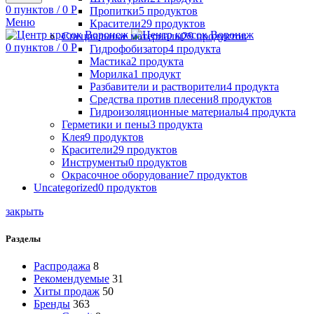
0
пунктов
/
0
Р
Пропитки
5
продуктов
Меню
Красители
29
продуктов
Специальные материалы
29
продуктов
0
пунктов
/
0
Р
Гидрофобизатор
4
продукта
Мастика
2
продукта
Морилка
1
продукт
Разбавители и растворители
4
продукта
Средства против плесени
8
продуктов
Гидроизоляционные материалы
4
продукта
Герметики и пены
3
продукта
Клея
9
продуктов
Красители
29
продуктов
Инструменты
0
продуктов
Окрасочное оборудование
7
продуктов
Uncategorized
0
продуктов
закрыть
Разделы
Распродажа
8
Рекомендуемые
31
Хиты продаж
50
Бренды
363