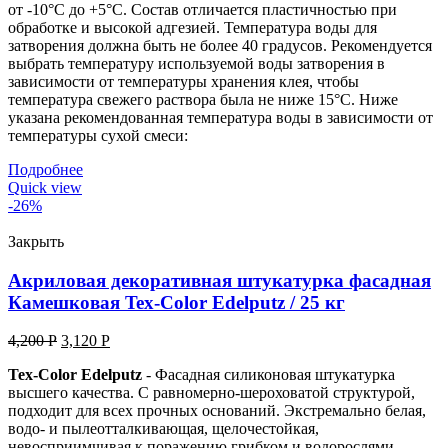
от -10°С до +5°С. Состав отличается пластичностью при
обработке и высокой адгезией. Температура воды для
затворения должна быть не более 40 градусов. Рекомендуется
выбрать температуру используемой воды затворения в
зависимости от температуры хранения клея, чтобы
температура свежего раствора была не ниже 15°С. Ниже
указана рекомендованная температура воды в зависимости от
температуры сухой смеси:
Подробнее
Quick view
-26%
Закрыть
Акриловая декоративная штукатурка фасадная
Камешковая Tex-Color Edelputz / 25 кг
4,200
Р
3,120
Р
Tex-Color Edelputz
- Фасадная силиконовая штукатурка
высшего качества. С равномерно-шероховатой структурой,
подходит для всех прочных оснований. Экстремально белая,
водо- и пылеотталкивающая, щелочестойкая,
невосприимчивая к поражению грибком и водорослями.