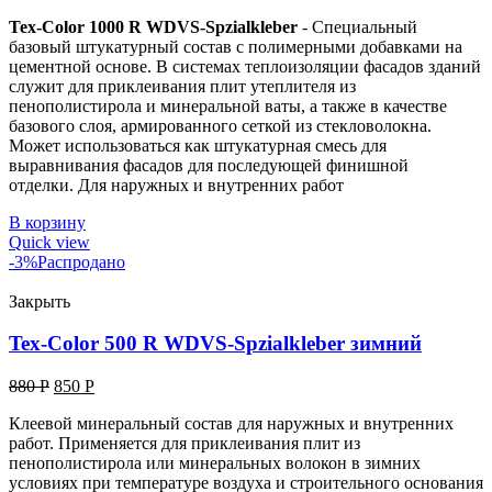
Tex-Color 1000 R WDVS-Spzialkleber
- Специальный
базовый штукатурный состав с полимерными добавками на
цементной основе. В системах теплоизоляции фасадов зданий
служит для приклеивания плит утеплителя из
пенополистирола и минеральной ваты, а также в качестве
базового слоя, армированного сеткой из стекловолокна.
Может использоваться как штукатурная смесь для
выравнивания фасадов для последующей финишной
отделки. Для наружных и внутренних работ
В корзину
Quick view
-3%
Распродано
Закрыть
Tex-Color 500 R WDVS-Spzialkleber зимний
880
Р
850
Р
Клеевой минеральный состав для наружных и внутренних
работ. Применяется для приклеивания плит из
пенополистирола или минеральных волокон в зимних
условиях при температуре воздуха и строительного основания