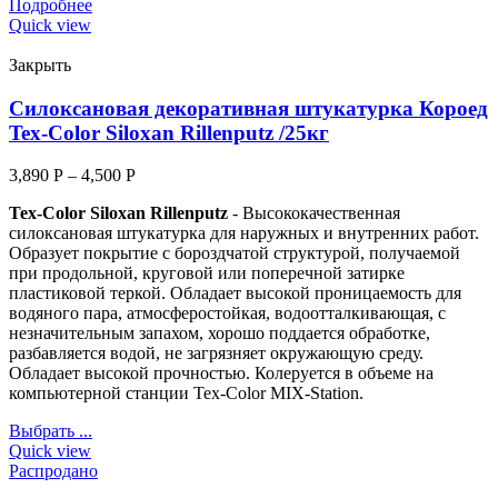
Подробнее
Quick view
Закрыть
Силоксановая декоративная штукатурка Короед
Tex-Color Siloxan Rillenputz /25кг
3,890
Р
–
4,500
Р
Tex-Color Siloxan Rillenputz
- Высококачественная
силоксановая штукатурка для наружных и внутренних работ.
Образует покрытие с бороздчатой структурой, получаемой
при продольной, круговой или поперечной затирке
пластиковой теркой. Обладает высокой проницаемость для
водяного пара, атмосферостойкая, водоотталкивающая, с
незначительным запахом, хорошо поддается обработке,
разбавляется водой, не загрязняет окружающую среду.
Обладает высокой прочностью. Колеруется в объеме на
компьютерной станции Tex-Color MIX-Station.
Выбрать ...
Quick view
Распродано