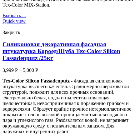
Tex-Color MIX-Station.
Выбрать ...
Quick view
Закрыть
Силиконовая декоративная фасадная
штукатурка Короед/Шуба Tex-Color Silicon
Fassadenputz /25кг
3,999
Р
–
5,000
Р
Tex-Color Silicon Fassadenputz
- Фасадная силиконовая
штукатурка высшего качества. С равномерно-шероховатой
структурой, подходит для всех прочных оснований.
Экстремально белая, водо- и пылеотталкивающая,
щелочестойкая, невосприимчивая к поражению грибком и
водорослями. Образует крайне прочное нетермопластичное
покрытие с очень высокой проницаемостью для водяного
пара и углекислого газа. Разбавляется водой, не загрязняет
окружающую среду, с незначительным запахом. Для
наружных и внутренних работ.